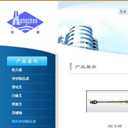
助力器
传动轴总成
滑动叉
凸缘叉
焊接叉
花键轴
转向传动轴总成
HC-S-49